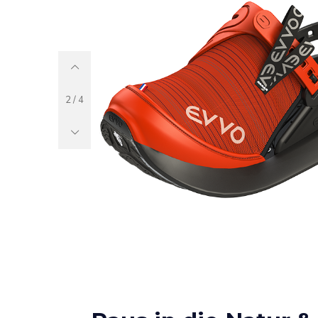
huh!
ür alle, die den
!
2
/
4