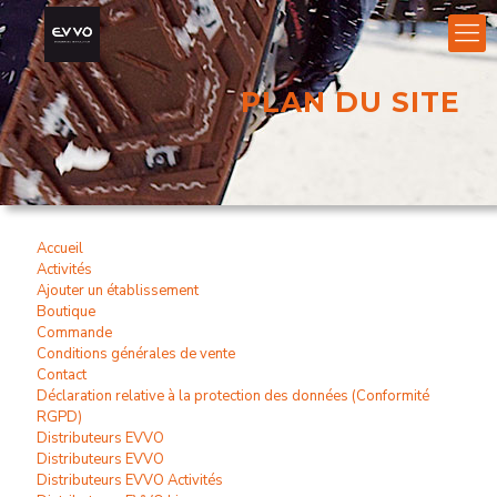
PLAN DU SITE
Accueil
Activités
Ajouter un établissement
Boutique
Commande
Conditions générales de vente
Contact
Déclaration relative à la protection des données (Conformité
RGPD)
Distributeurs EVVO
Distributeurs EVVO
Distributeurs EVVO Activités