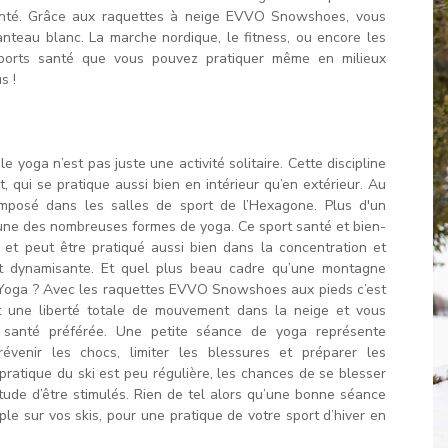
santé. Grâce aux raquettes à neige EVVO Snowshoes, vous
nteau blanc. La marche nordique, le fitness, ou encore les
 sports santé que vous pouvez pratiquer même en milieux
s !
e yoga n’est pas juste une activité solitaire. Cette discipline
 qui se pratique aussi bien en intérieur qu’en extérieur. Au
imposé dans les salles de sport de l’Hexagone. Plus d'un
l’une des nombreuses formes de yoga. Ce sport santé et bien-
, et peut être pratiqué aussi bien dans la concentration et
 et dynamisante. Et quel plus beau cadre qu’une montagne
u Yoga ? Avec les raquettes EVVO Snowshoes aux pieds c’est
nt une liberté totale de mouvement dans la neige et vous
t santé préférée. Une petite séance de yoga représente
venir les chocs, limiter les blessures et préparer les
a pratique du ski est peu régulière, les chances de se blesser
tude d’être stimulés. Rien de tel alors qu’une bonne séance
ple sur vos skis, pour une pratique de votre sport d’hiver en