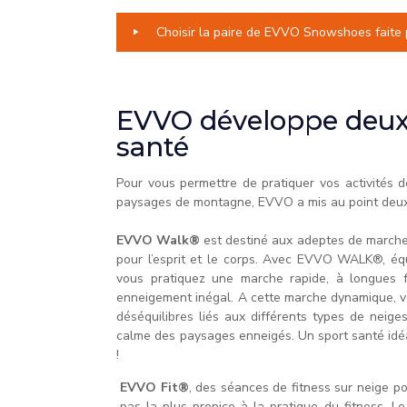
Choisir la paire de EVVO Snowshoes faite
EVVO développe deux
santé
Pour vous permettre de pratiquer vos activités d
paysages de montagne, EVVO a mis au point deu
EVVO Walk®
est destiné aux adeptes de marche 
pour l’esprit et le corps. Avec EVVO WALK®, é
vous pratiquez une marche rapide, à longues 
enneigement inégal. A cette marche dynamique, vou
déséquilibres liés aux différents types de neige
calme des paysages enneigés. Un sport santé idéa
!
EVVO Fit®
, des séances de fitness sur neige po
pas la plus propice à la pratique du fitness. L