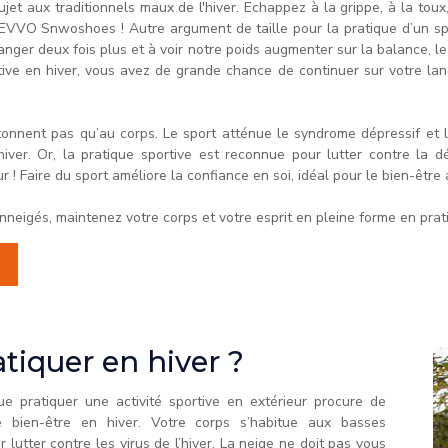
et aux traditionnels maux de l'hiver. Echappez à la grippe, à la toux,
EVVO Snwoshoes ! Autre argument de taille pour la pratique d’un sport
nger deux fois plus et à voir notre poids augmenter sur la balance, le
tive en hiver, vous avez de grande chance de continuer sur votre l
nent pas qu’au corps. Le sport atténue le syndrome dépressif et les 
hiver. Or, la pratique sportive est reconnue pour lutter contre la 
 Faire du sport améliore la confiance en soi, idéal pour le bien-être 
neigés, maintenez votre corps et votre esprit en pleine forme en prat
tiquer en hiver ?
e pratiquer une activité sportive en extérieur procure de
e bien-être en hiver. Votre corps s’habitue aux basses
utter contre les virus de l’hiver. La neige ne doit pas vous