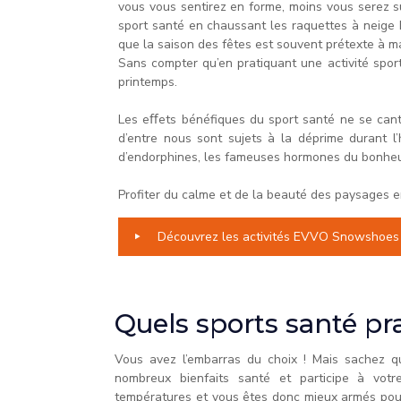
vous vous sentirez en forme, moins vous serez suj
sport santé en chaussant les raquettes à neige 
que la saison des fêtes est souvent prétexte à ma
Sans compter qu’en pratiquant une activité spor
printemps.
Les eﬀets bénéfiques du sport santé ne se canton
d’entre nous sont sujets à la déprime durant l’
d’endorphines, les fameuses hormones du bonheur !
Profiter du calme et de la beauté des paysages en
Découvrez les activités EVVO Snowshoes
Quels sports santé pra
Vous avez l’embarras du choix ! Mais sachez qu
nombreux bienfaits santé et participe à votr
températures et vous êtes donc mieux armés pour l