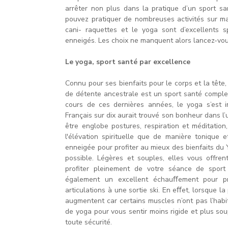
arrêter non plus dans la pratique d’un sport 
pouvez pratiquer de nombreuses activités sur ma
cani- raquettes et le yoga sont d’excellents
enneigés. Les choix ne manquent alors lancez-vou
Le yoga, sport santé par excellence
Connu pour ses bienfaits pour le corps et la tête, l
de détente ancestrale est un sport santé complet,
cours de ces dernières années, le yoga s’est 
Français sur dix aurait trouvé son bonheur dans 
être englobe postures, respiration et méditation
l'élévation spirituelle que de manière tonique
enneigée pour profiter au mieux des bienfaits d
possible. Légères et souples, elles vous offre
profiter pleinement de votre séance de spor
également un excellent échauﬀement pour pré
articulations à une sortie ski. En eﬀet, lorsque l
augmentent car certains muscles n’ont pas l’habi
de yoga pour vous sentir moins rigide et plus sou
toute sécurité.