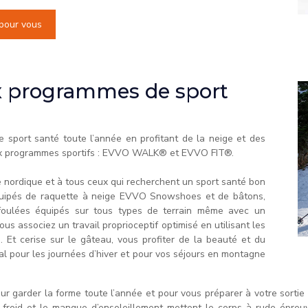
 pour vous
 programmes de sport
e sport santé toute l’année en profitant de la neige et des
x programmes sportifs : EVVO WALK® et EVVO FIT®.
nordique et à tous ceux qui recherchent un sport santé bon
quipés de raquette à neige EVVO Snowshoes et de bâtons,
foulées équipés sur tous types de terrain même avec un
s associez un travail proprioceptif optimisé en utilisant les
s. Et cerise sur le gâteau, vous profiter de la beauté et du
l pour les journées d’hiver et pour vos séjours en montagne
ur garder la forme toute l’année et pour vous préparer à votre sortie 
e froid et le manque d’ensoleillement mettent le corps à rude épreu