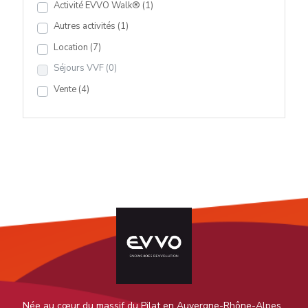
Activité EVVO Walk®
(1)
Autres activités
(1)
Location
(7)
Séjours VVF
(0)
Vente
(4)
Née au cœur du massif du Pilat en Auvergne-Rhône-Alpes,