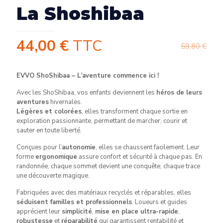
La Shoshibaa
44,00
€
TTC
59,80
€
EVVO ShoShibaa – L’aventure commence ici !
Avec les ShoShibaa, vos enfants deviennent les
héros de leurs
aventures
hivernales.
Légères et colorées
, elles transforment chaque sortie en
exploration passionnante, permettant de marcher, courir et
sauter en toute liberté.
Conçues pour l’
autonomie
, elles se chaussent facilement. Leur
forme
ergonomique
assure confort et sécurité à chaque pas. En
randonnée, chaque sommet devient une conquête, chaque trace
une découverte magique.
Fabriquées avec des matériaux recyclés et réparables, elles
séduisent familles et professionnels
. Loueurs et guides
apprécient leur
simplicité
,
mise en place ultra-rapide
,
robustesse
et
réparabilité
qui garantissent rentabilité et