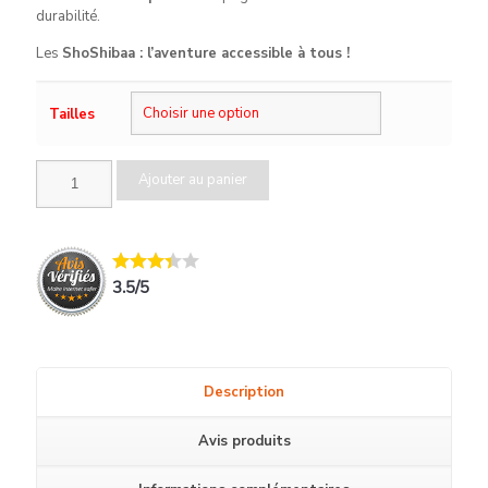
durabilité.
Les
ShoShibaa : l’aventure accessible à tous !
Tailles
quantité
Ajouter au panier
de
La
Shoshibaa
3.5
/
5
Description
Avis produits