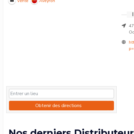
Vente
Aveyron
47
Oc
ht
p=
Obtenir des directions
Nos derniers Distributeur