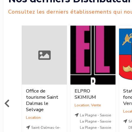
Consultez les derniers établissements qui nou
née
Office de
ELPRO
Stat
ur
tourisme Saint
SKIMIUM
fond
Dalmas le
Ver
O Fit®
,
Location
,
Vente
Selvage
O
Loca
La Plagne - Savoie
tion
Location
La Plagne - Savoie
S
enne-de-
Saint-Dalmas-le-
La Plagne - Savoie
D