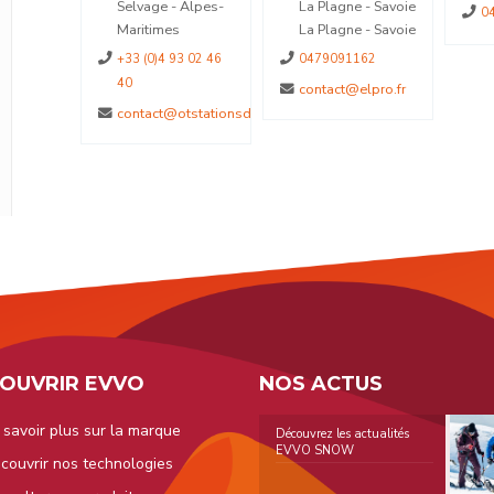
Alpes-
Selvage - Alpes-
La Plagne - Savoie
0
Maritimes
La Plagne - Savoie
+33 (0)4 93 02 46
0479091162
40
contact@elpro.fr
contact@otstationsdumercantour.com
OUVRIR EVVO
NOS ACTUS
 savoir plus sur la marque
Découvrez les actualités
EVVO SNOW
couvrir nos technologies