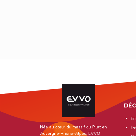
Thinée - 
39
thimelfab@hotmail.com
Maritimes
bastia@enduranceshop.com
DÉC
En
Née au cœur du massif du Pilat en
Dé
Auvergne-Rhône-Alpes, EVVO