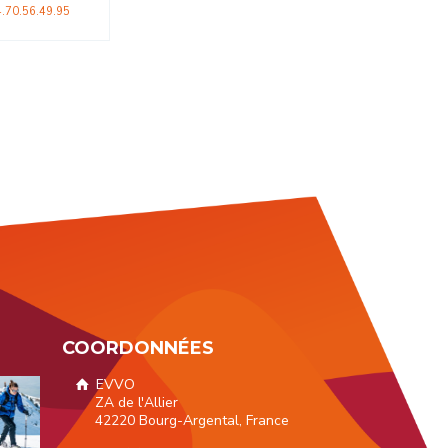
4.70.56.49.95
COORDONNÉES
EVVO
ZA de l'Allier
42220 Bourg-Argental, France