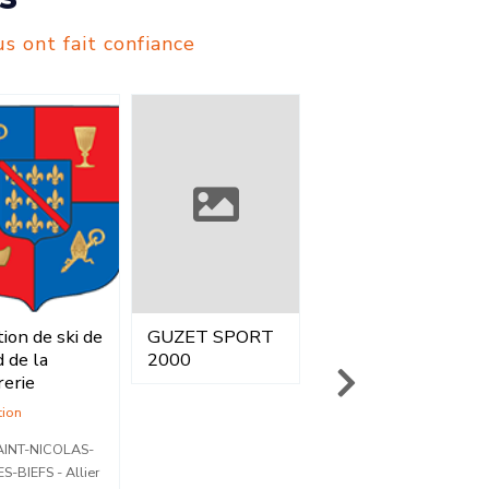
s ont fait confiance
ion de ski de
GUZET SPORT
GOZZI SPORT
 de la
2000
SA
rerie
Vente
tion
voiron - Isère
AINT-NICOLAS-
04 76 05 83 02
ES-BIEFS - Allier