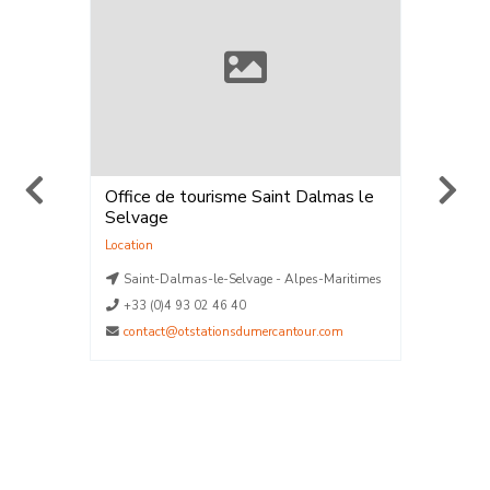
Office de tourisme Saint Dalmas le
ELPRO 
Selvage
Walk®
,
Location
,
V
Location
La Plag
aritimes
Saint-Dalmas-le-Selvage - Alpes-Maritimes
La Plag
La Plag
+33 (0)4 93 02 46 40
La Plag
contact@otstationsdumercantour.com
La Plag
04790
contact