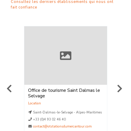
Consultez les derniers établissements qui nous ont
fait confiance
Office de tourisme Saint Dalmas le
ELPRO 
Selvage
Walk®
,
Location
,
V
Location
La Plag
aritimes
Saint-Dalmas-le-Selvage - Alpes-Maritimes
La Plag
La Plag
+33 (0)4 93 02 46 40
La Plag
contact@otstationsdumercantour.com
La Plag