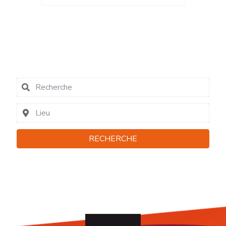
04790
contact
RECHERCHE