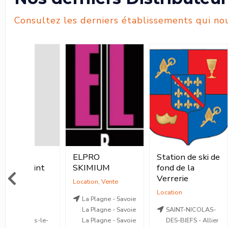
Consultez les derniers établissements qui nou
ELPRO
Station de ski de
GU
Saint
SKIMIUM
fond de la
20
Verrerie
Location
,
Vente
Location
La Plagne - Savoie
La Plagne - Savoie
SAINT-NICOLAS-
mas-le-
La Plagne - Savoie
DES-BIEFS - Allier