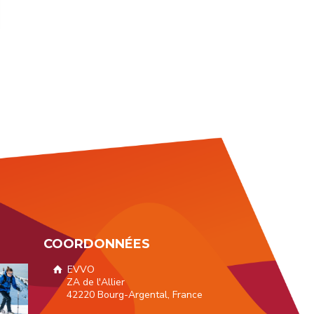
COORDONNÉES
EVVO
ZA de l'Allier
42220 Bourg-Argental, France