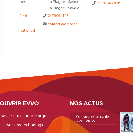
 Alpes-
La Plagne - Savoie
04.70.56.49.95
La Plagne - Savoie
3 02 46
0479091162
contact@elpro.fr
otstationsdumercantour.com
OUVRIR EVVO
NOS ACTUS
 savoir plus sur la marque
Découvrez les actualités
EVVO SNOW
couvrir nos technologies