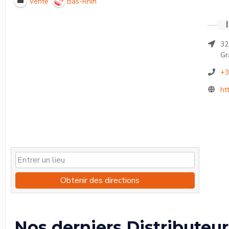
Vente
Bas-Rhin
32
Gr
+3
ht
Obtenir des directions
Nos derniers Distributeur