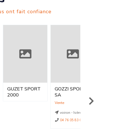
s ont fait confiance
ZET SPORT
GOZZI SPORT
GAM SPORT -
00
SA
INTERSPORT
Vente
Vente
voiron - Isère
TARBES - Hautes-
Pyrénées
04 76 05 83 02
05 62 44 09 13