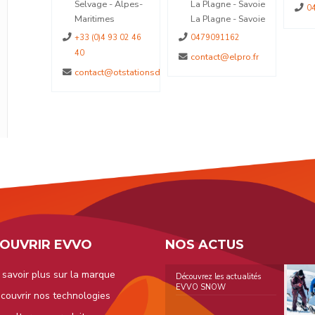
 Alpes-
La Plagne - Savoie
04.70.56.49.95
La Plagne - Savoie
3 02 46
0479091162
contact@elpro.fr
otstationsdumercantour.com
OUVRIR EVVO
NOS ACTUS
 savoir plus sur la marque
Découvrez les actualités
EVVO SNOW
couvrir nos technologies