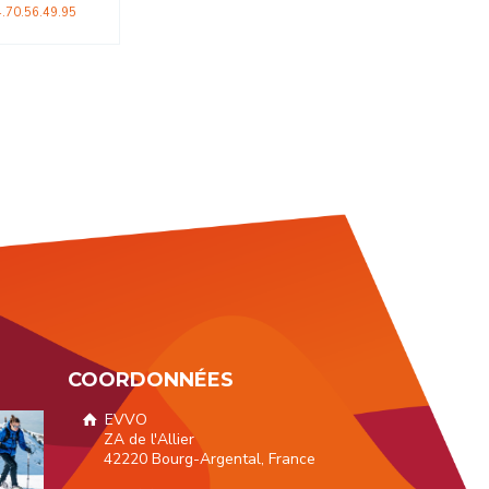
COORDONNÉES
EVVO
ZA de l'Allier
42220 Bourg-Argental, France