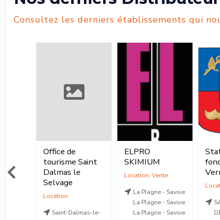
Consultez les derniers établissements qui nou
ELPRO
Station de ski de
GU
Saint
SKIMIUM
fond de la
20
Verrerie
Location
,
Vente
Location
La Plagne - Savoie
La Plagne - Savoie
SAINT-NICOLAS-
mas-le-
La Plagne - Savoie
DES-BIEFS - Allier