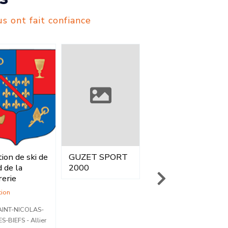
s ont fait confiance
ZET SPORT
GOZZI SPORT
GAM SPORT -
00
SA
INTERSPORT
Vente
Vente
voiron - Isère
TARBES - Hautes-
Pyrénées
04 76 05 83 02
05 62 44 09 13