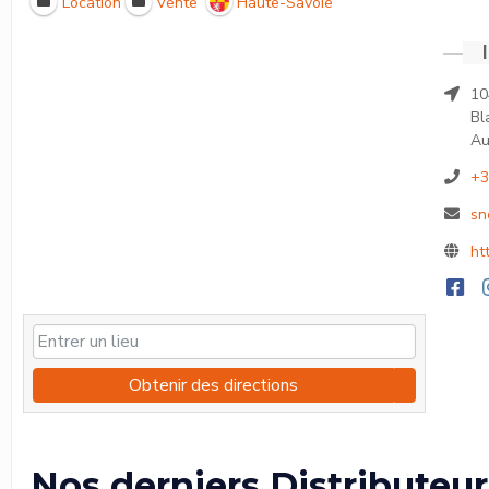
Location
Vente
Haute-Savoie
10
Bl
Au
+3
sn
ht
Obtenir des directions
Nos derniers Distributeur