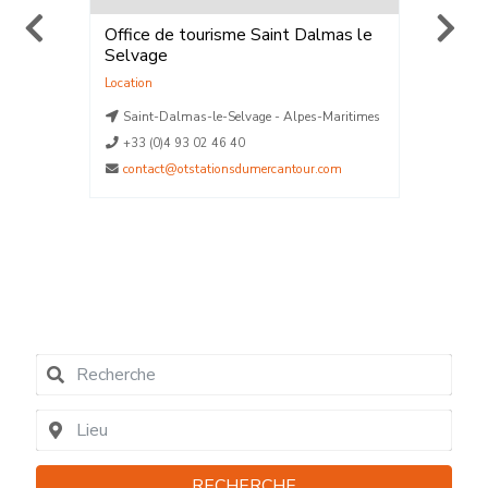
Office de tourisme Saint Dalmas le
ELPRO 
Selvage
Walk®
,
Location
,
V
Location
La Plag
aritimes
Saint-Dalmas-le-Selvage - Alpes-Maritimes
La Plag
La Plag
+33 (0)4 93 02 46 40
La Plag
contact@otstationsdumercantour.com
La Plag
04790
contact
RECHERCHE