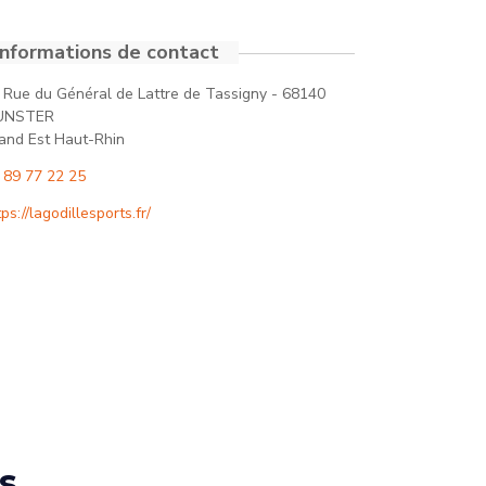
Informations de contact
 Rue du Général de Lattre de Tassigny - 68140
UNSTER
and Est Haut-Rhin
 89 77 22 25
tps://lagodillesports.fr/
s