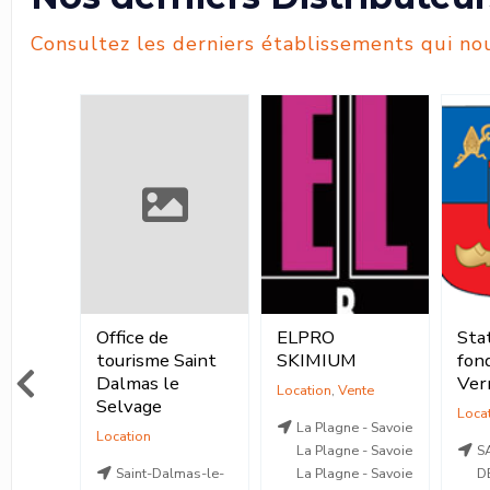
Consultez les derniers établissements qui nou
ELPRO
Station de ski de
GU
Saint
SKIMIUM
fond de la
20
Verrerie
Location
,
Vente
Location
La Plagne - Savoie
La Plagne - Savoie
SAINT-NICOLAS-
mas-le-
La Plagne - Savoie
DES-BIEFS - Allier