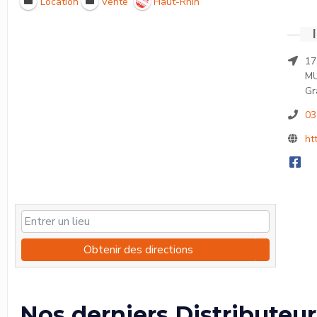
Location
Vente
Haut-Rhin
17
M
Gr
03
ht
Obtenir des directions
Nos derniers Distributeur