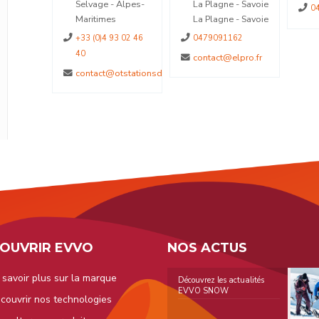
 Alpes-
La Plagne - Savoie
04.70.56.49.95
La Plagne - Savoie
3 02 46
0479091162
contact@elpro.fr
otstationsdumercantour.com
OUVRIR EVVO
NOS ACTUS
 savoir plus sur la marque
Découvrez les actualités
EVVO SNOW
couvrir nos technologies