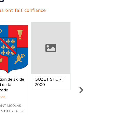
s ont fait confiance
ZET SPORT
GOZZI SPORT
GAM SPORT -
00
SA
INTERSPORT
Vente
Vente
voiron - Isère
TARBES - Hautes-
Pyrénées
04 76 05 83 02
05 62 44 09 13