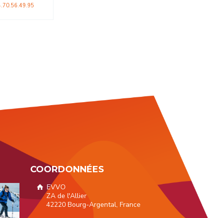
COORDONNÉES
EVVO
ZA de l'Allier
42220 Bourg-Argental, France