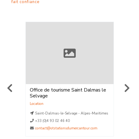
fait confiance
Office de tourisme Saint Dalmas le
ELPRO 
Selvage
Walk®
,
Location
,
V
Location
La Plag
aritimes
Saint-Dalmas-le-Selvage - Alpes-Maritimes
La Plag
La Plag
+33 (0)4 93 02 46 40
La Plag
contact@otstationsdumercantour.com
La Plag
04790